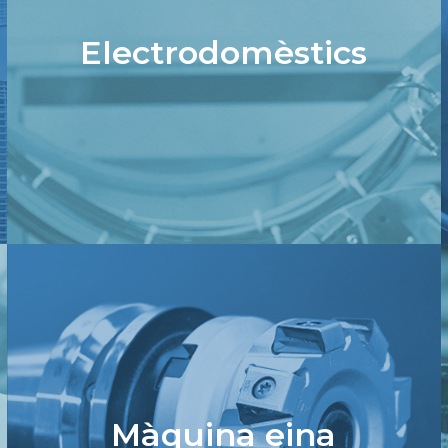
Electrodomèstics
Màquina eina