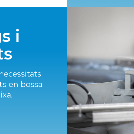
s i
ts
necessitats
ts en bossa
ixa.