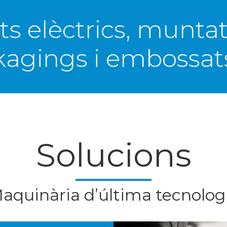
ts elèctrics, munta
ckagings i embossat
Solucions
aquinària d’última tecnolog