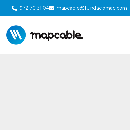
972 70 31 04
mapcable@fundaciomap.com