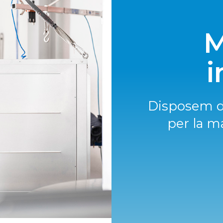
M
i
Disposem de
per la m