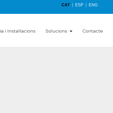
CAT
ESP
ENG
 i Instal·lacions
Solucions
Contacte