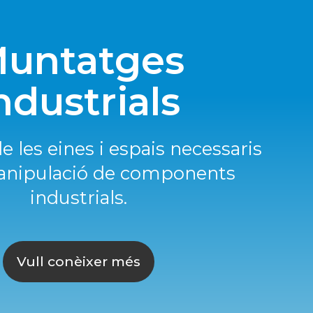
untatges
ndustrials
 les eines i espais necessaris
anipulació de components
industrials.
Vull conèixer més