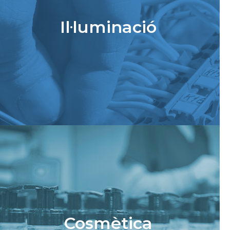
Il·luminació
Cosmètica