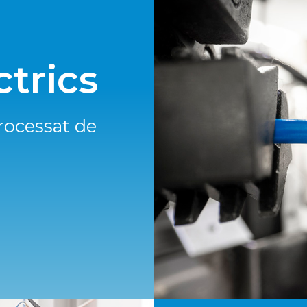
ctrics
processat de