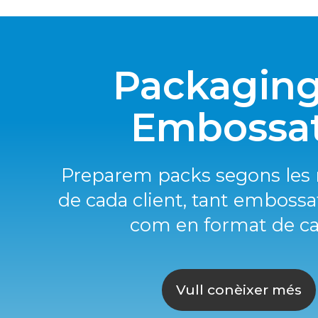
Packaging
Embossa
Preparem packs segons les 
de cada client, tant embossa
com en format de ca
Vull conèixer més