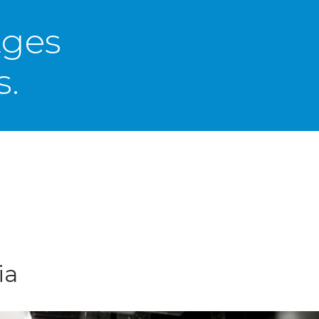
tges
s.
ia