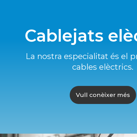
Cablejats elè
La nostra especialitat és el 
cables elèctrics.
Vull conèixer més